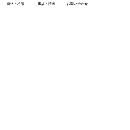
連絡・相談
事故・請求
お問い合わせ
IT業務に起因するミスでの損害賠償の補償
クライアントの顧客データを誤って消失した時の補償
サーバーに不正アクセスされ情報漏洩した場合の補償
不正アクセスされた時の原因調査費用の補償
​建設業向け
​工事中
の対人・対物の補償
支給された資材の破損（盗難）の補償
工事遅延の補償
地盤崩壊による事故の補償
​従業員の労災事故の補償
工事対象物の損害の補償
​施工部分の欠陥が判明した場合の再施工費用の補償