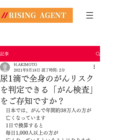
株式会社ライジングエージェント
​​総合保険代理店
TEL:
03-6868-8474
記事
H.AKIMOTO
2021年9月18日
読了時間: 2分
尿1滴で全身のがんリスク
を判定できる「がん検査」
をご存知ですか？
日本では、がんで年間約38万人の方が
亡くなっています
1日で換算すると
毎日1,000人以上の方が