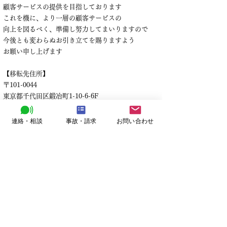
顧客サービスの提供を目指しております
これを機に、より一層の顧客サービスの
向上を図るべく、準備し努力してまいりますので​
今後とも変わらぬお引き立てを賜りますよう
お願い申し上げます
【移転先住所】
〒101-0044
東京都千代田区鍛冶町1-10-6-6F
＊電話番号・FAX番号に変更はございません
【移転日】
連絡・相談
事故・請求
お問い合わせ
2023年11月6日
株式会社ライジングエージェント
〒101-0044
東京都千代田区鍛冶町1-10-6-6F
​​TEL:
03-6868-8474
営業時間:
平日9:00~17:00(祝・祭日除く)